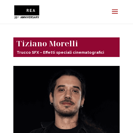
Tiziano Morelli
Trucco SFX – Effetti speciali cinematografici