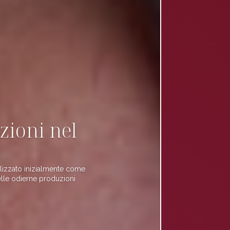
zioni nel
ilizzato inizialmente come
elle odierne produzioni