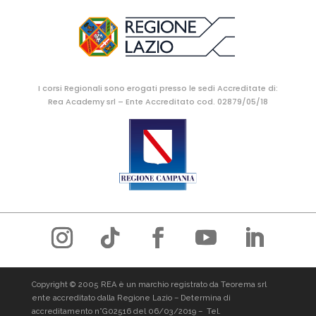
I corsi Regionali sono erogati presso le sedi Accreditate di:
Rea Academy srl – Ente Accreditato cod. 02879/05/18
Copyright © 2005 REA è un marchio registrato da Teorema srl
ente accreditato dalla Regione Lazio – Determina di
accreditamento n°G02516 del 06/03/2019 –
Tel.