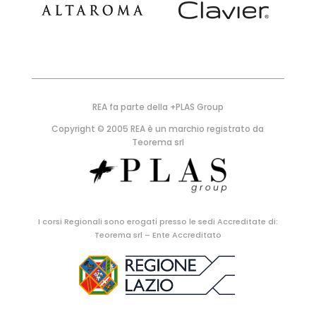
REA fa parte della +PLAS Group
Copyright © 2005 REA è un marchio registrato da
Teorema srl
I corsi Regionali sono erogati presso le sedi Accreditate di:
Teorema srl – Ente Accreditato