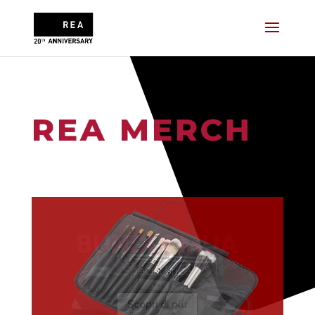
REA MERCH
KIT PENNELLI
Special Price
Scopri di più