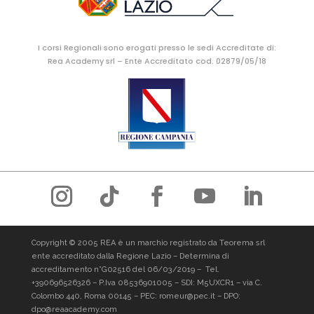
I corsi Regionali sono erogati presso le sedi Accreditate di:
Rea Academy srl – Ente Accreditato cod. 02879/05/18
Copyright © 2005 REA è un marchio registrato da Teorema srl
ente accreditato dalla Regione Lazio – Determina di
accreditamento n°G02516 del 06/03/2019 –
Tel.
+390696526326
– P.Iva 08536901005 – SDI: M5UXCR1 – via C.
Colombo 440, Roma 00145 – PEC: romeur@pec.it – DPO:
dpo@reaacademy.com