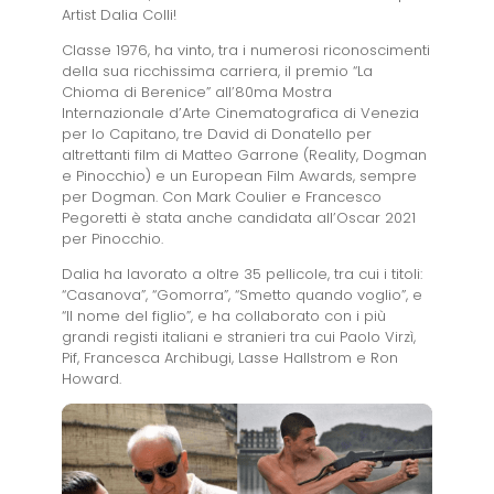
Artist Dalia Colli!
Classe 1976, ha vinto, tra i numerosi riconoscimenti
della sua ricchissima carriera, il premio “La
Chioma di Berenice” all’80ma Mostra
Internazionale d’Arte Cinematografica di Venezia
per Io Capitano, tre David di Donatello per
altrettanti film di Matteo Garrone (Reality, Dogman
e Pinocchio) e un European Film Awards, sempre
per Dogman. Con Mark Coulier e Francesco
Pegoretti è stata anche candidata all’Oscar 2021
per Pinocchio.
Dalia ha lavorato a oltre 35 pellicole, tra cui i titoli:
“Casanova”, “Gomorra”, “Smetto quando voglio”, e
“Il nome del figlio”, e ha collaborato con i più
grandi registi italiani e stranieri tra cui Paolo Virzì,
Pif, Francesca Archibugi, Lasse Hallstrom e Ron
Howard.