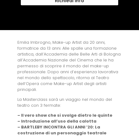
Richiedi info
Emilia Imbrogno, Make-up Artist da 20 anni,
formatrice da 13 anni. Alle spalle una formazione
artistica, dall’Accademia delle Belle Arti di Bologna
all’Accademia Nazionale del Cinema che le ha
permesso di scoprire il mondo del make-up
professionale. Dopo anni d’esperienza lavorativa
nel mondo dello spettacolo, ritorna al Teatro
dell’Opera come Make-up Artist degli artisti
principali.
La Masterclass sarà un viaggio nel mondo del
teatro con 3 fermate:
– Il vero show che si svolge dietro le quinte
– Introduzione all’uso della calotta
– BARTLEBY INCONTRA GLI ANNI ’20: La
costruzione di un personaggio teatrale