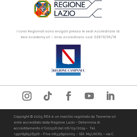
I corsi Regionali sono erogati presso le sedi Accreditate di:
Rea Academy srl – Ente Accreditato cod. 02879/05/18
Copyright © 2005 REA è un marchio registrato da Teorema srl
ente accreditato dalla Regione Lazio – Determina di
accreditamento n°G02516 del 06/03/2019 –
Tel.
+390696526326
– P.Iva 08536901005 – SDI: M5UXCR1 – via C.