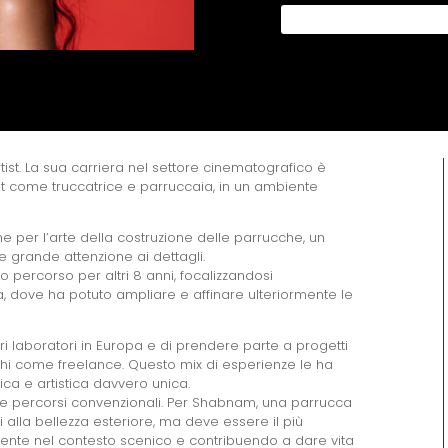
ist. La sua carriera nel settore cinematografico è
set come truccatrice e parruccaia, in un ambiente
ne per l’arte della costruzione delle parrucche, un
e grande attenzione ai dettagli.
 percorso per altri 8 anni, focalizzandosi
lia, dove ha potuto ampliare e affinare ulteriormente le
ri laboratori in Europa e di prendere parte a progetti
richi come freelance. Questo mix di esperienze le ha
a e artistica davvero unica.
ire percorsi convenzionali. Per Shabnam, una parrucca
 alla bellezza esteriore, ma deve essere il più
mente nel contesto scenico e contribuendo a dare vita