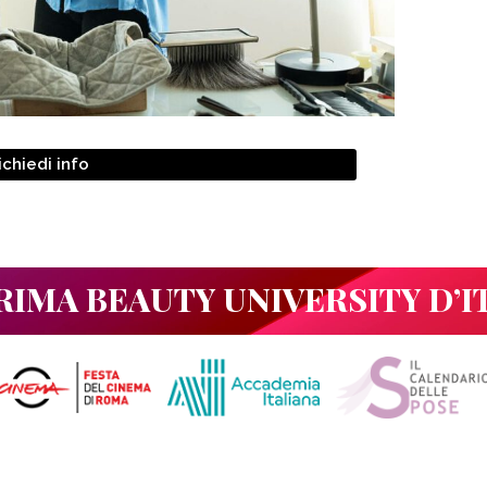
ichiedi info
RIMA BEAUTY UNIVERSITY D’I