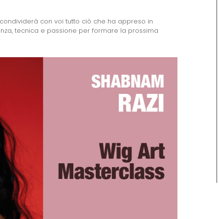
ondividerà con voi tutto ciò che ha appreso in
enza, tecnica e passione per formare la prossima