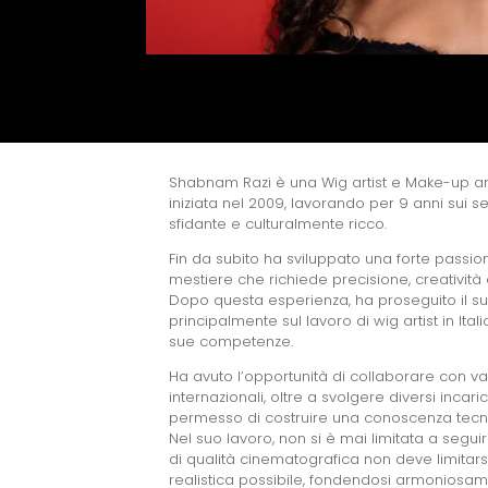
Shabnam Razi è una Wig artist e Make-up art
iniziata nel 2009, lavorando per 9 anni sui 
sfidante e culturalmente ricco.
Fin da subito ha sviluppato una forte passio
mestiere che richiede precisione, creatività 
Dopo questa esperienza, ha proseguito il suo
principalmente sul lavoro di wig artist in Ita
sue competenze.
Ha avuto l’opportunità di collaborare con va
internazionali, oltre a svolgere diversi inca
permesso di costruire una conoscenza tecnic
Nel suo lavoro, non si è mai limitata a segu
di qualità cinematografica non deve limitarsi
realistica possibile, fondendosi armoniosa