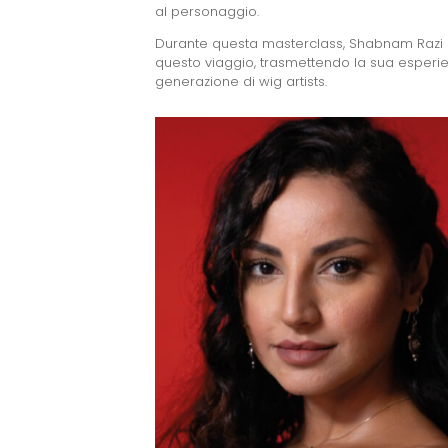
al personaggio.
Durante questa masterclass, Shabnam Razi c
questo viaggio, trasmettendo la sua esperi
generazione di wig artists.