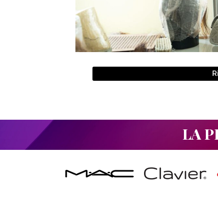
R
LA P