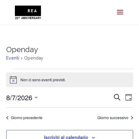
Openday
Eventi
Openday
Eventi
for
Non ci sono eventi previsti.
Notice
Agosto
7,
Eventi
Eve
8/7/2026
2026
Cerca
Giorn
Vist
Ricerca
Seleziona
Nav
e
la
viste
data.
Giorno precedente
Giorno successivo
Navigaz
Iscriviti al calendario