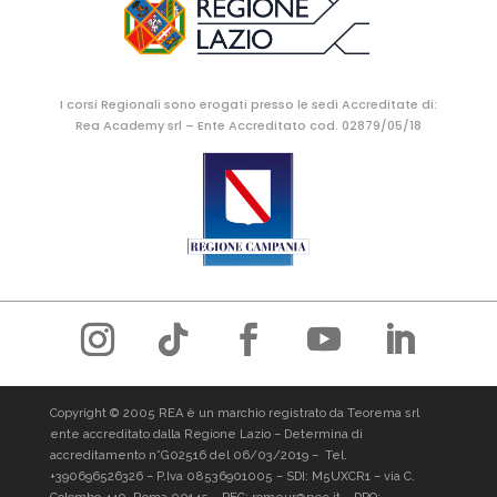
I corsi Regionali sono erogati presso le sedi Accreditate di:
Rea Academy srl – Ente Accreditato cod. 02879/05/18
Copyright © 2005 REA è un marchio registrato da Teorema srl
ente accreditato dalla Regione Lazio – Determina di
accreditamento n°G02516 del 06/03/2019 –
Tel.
+390696526326
– P.Iva 08536901005 – SDI: M5UXCR1 – via C.