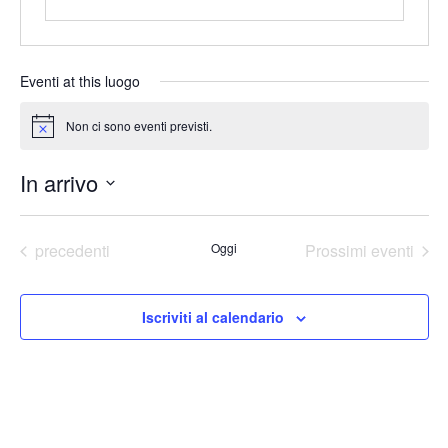
Eventi at this luogo
Non ci sono eventi previsti.
Notice
In arrivo
Seleziona
la
data.
Eventi
precedenti
Oggi
Prossimi eventi
Iscriviti al calendario