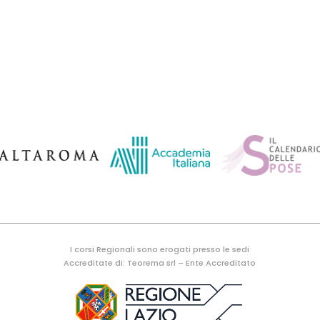
RIMA BEAUTY UNIVERSITY D’I
I corsi Regionali sono erogati presso le sedi
Accreditate di: Teorema srl – Ente Accreditato