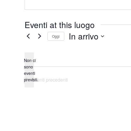
Eventi at this luogo
In arrivo
Oggi
Seleziona
la
data.
Non ci
sono
Notice
eventi
Eventi
precedenti
previsti.