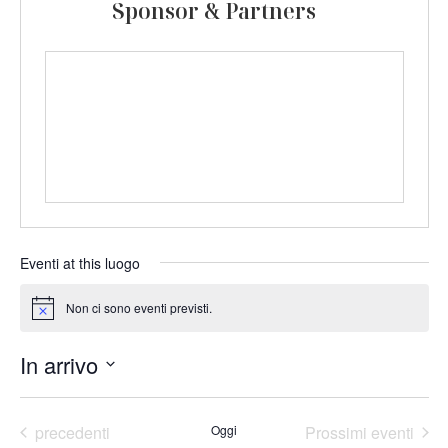
Sponsor & Partners
Eventi at this luogo
Non ci sono eventi previsti.
Notice
In arrivo
Seleziona
la
data.
Eventi
precedenti
Oggi
Prossimi eventi