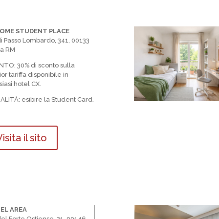
ROME STUDENT PLACE
di Passo Lombardo, 341, 00133
a RM
NTO:
30% di sconto sulla
or tariffa disponibile in
iasi hotel CX.
ALIT
À
: esibire la Student Card.
isita il sito
EL AREA
del Forte Ostiense, 21, 00146