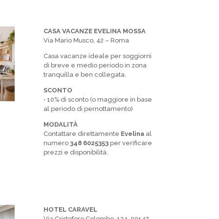
CASA VACANZE EVELINA MOSSA
Via Mario Musco, 42 – Roma
Casa vacanze ideale per soggiorni
di breve e medio periodo in zona
tranquilla e ben collegata.
SCONTO
• 10% di sconto (o maggiore in base
al periodo di pernottamento)
MODALITÀ
Contattare direttamente
Evelina
al
numero
348 6025353
per verificare
prezzi e disponibilità.
HOTEL CARAVEL
Via Cristoforo Colombo, 124, 00147