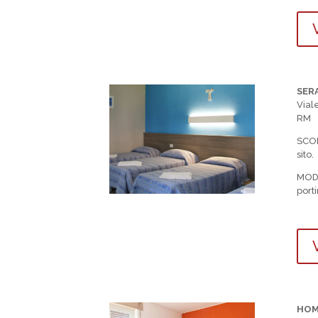
V
SER
Vial
RM
SCO
sito.
MOD
port
V
HOM