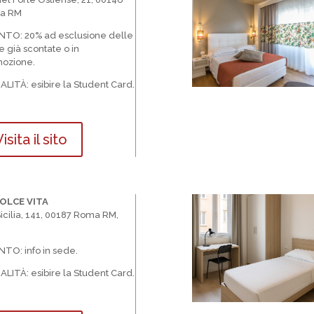
a RM
NTO: 20%
ad esclusione delle
fe già scontate o in
ozione.
ALIT
À
: esibire la Student Card.
isita il sito
DOLCE VITA
Sicilia, 141, 00187 Roma RM,
TO: info in sede.
ALIT
À
: esibire la Student Card.