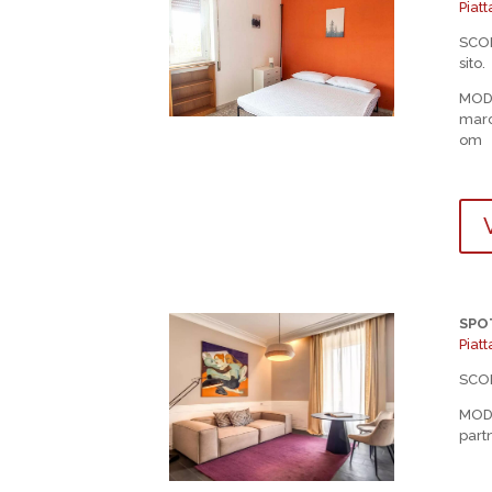
Piat
SCO
sito.
MOD
mar
om
V
SPO
Piat
SCO
MOD
par