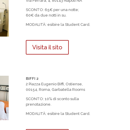
Via Ferrara, 4, 80143 Napoli NA
SCONTO:
65€ per una notte;
60€ da due notti in su.
MODALIT
À
: esibire la Student Card.
Visita il sito
BIFFI 2
2 Piazza Eugenio Biffi, Ostiense,
00154, Roma, Garbatella Rooms
SCONTO:
10% di sconto sulla
prenotazione.
MODALIT
À
: esibire la Student Card.