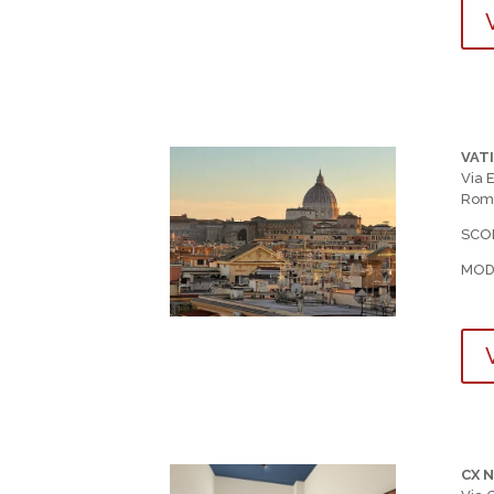
V
VAT
Via 
Rom
SCON
MOD
V
CX 