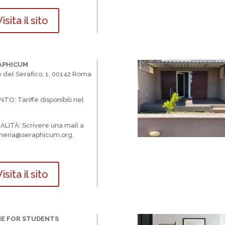
isita il sito
APHICUM
e del Serafico, 1, 00142 Roma
NTO:
Tariffe disponibili nel
ALIT
À
: Scrivere una mail a
ineria@seraphicum.org.
isita il sito
E FOR STUDENTS