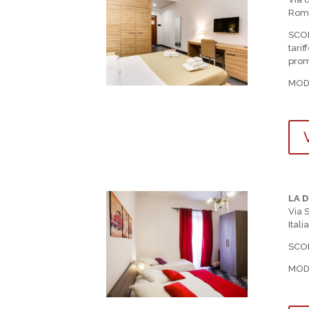
Rom
SCO
tarif
prom
MOD
V
LA 
Via 
Italia
SCON
MOD