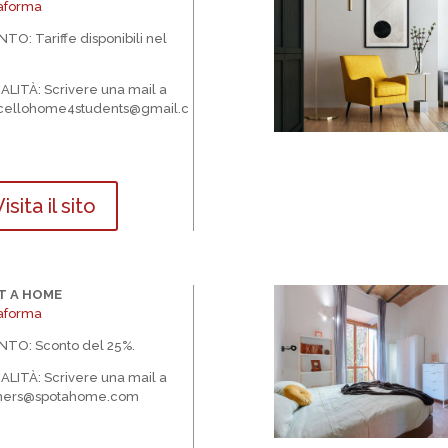
taforma
NTO:
Tariffe disponibili nel
ALIT
À
: Scrivere una mail a
cellohome4students@gmail.c
isita il sito
T A HOME
taforma
NTO:
Sconto del 25%.
ALIT
À
: Scrivere una mail a
tners@spotahome.com