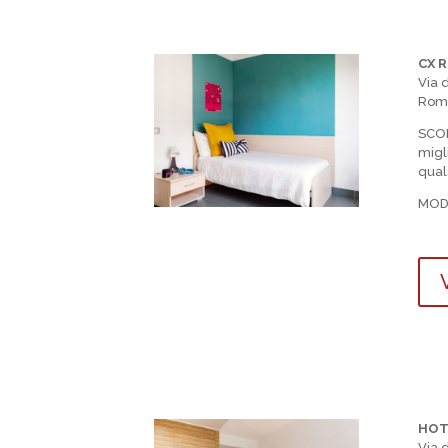
CX 
Via 
Rom
SCO
migli
quals
MOD
V
HOT
Via 