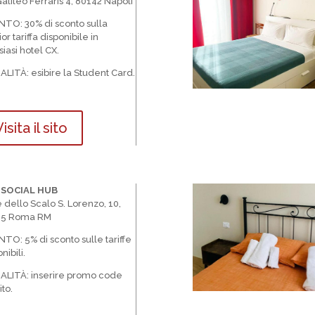
Galileo Ferraris 4, 80142 Napoli
NTO:
30% di sconto sulla
or tariffa disponibile in
iasi hotel CX.
ALIT
À
: esibire la Student Card.
isita il sito
 SOCIAL HUB
e dello Scalo S. Lorenzo, 10,
85 Roma RM
NTO:
5% di sconto sulle tariffe
nibili.
ALIT
À
: inserire promo code
ito.