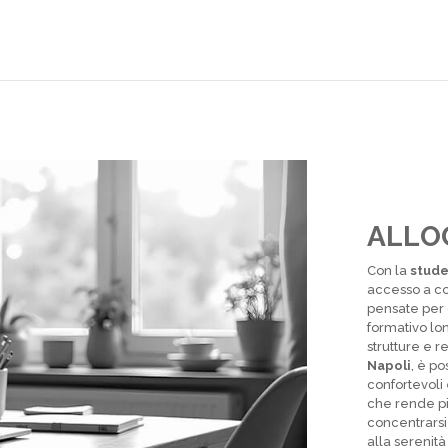
ALLO
Con la
stude
accesso a co
pensate per 
formativo lo
strutture e r
Napoli
, è po
confortevoli
che rende pi
concentrarsi
alla serenità