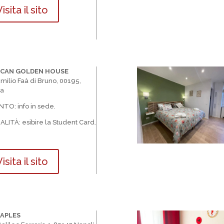
isita il sito
ICAN GOLDEN HOUSE
Emilio Faà di Bruno, 00195,
a
TO: info in sede.
ALIT
À
: esibire la Student Card.
isita il sito
NAPLES