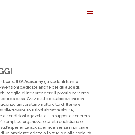
GGI
nt card REA Academy
gli studenti hanno
nvenzioni dedicate anche per gli
alloggi
,
chi sceglie di intraprendere il proprio percorso
ntano da casa. Grazie alle collaborazioni con
esidenze universitarie nelle città di
Roma e
ssibile trovare soluzioni abitative sicure,
 e a condizioni agevolate. Un supporto concreto
ù semplice organizzare la vita quotidiana e
 sull’esperienza accademica, senza rinunciare
 di un ambiente adatto allo studio e alla socialità.