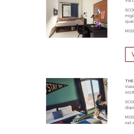
Via 
SCO
migli
quals
MOD
V
THE
Vial
001
SCO
dispo
MOD
nel s