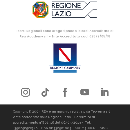
I corsi Regionali sono erogati presso le sedi Accreditate di:
Rea Academy srl – Ente Accreditato cod. 02879/05/18
Copyright © 2005 REA è un marchio registrato da Teorema srl
ente accreditato dalla Regione Lazio – Determina di
accreditamento n°G02516 del 06/03/2019 –
Tel.
+390696526326
– P.Iva 08536901005 – SDI: M5UXCR1 – via C.