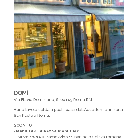
DOM
Ì
Via Flavio Domiziano, 6, 00145 Roma RM
Bar e tavola calda a pochi passi dall’Accademia, in zona
San Paolo a Roma.
SCONTO
•
Menu TAKE AWAY Student Card
–
SILVER €6,50
: tramezzino + 1 panino o 1 pizza romana